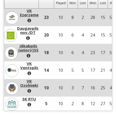
Played
Won
Lost
Won
Lost
Wo
VK
Ezerzeme
23
10
8
2
28
15
56
Daugavpils
nov./DT
20
10
6
4
24
15
51
Jēkabpils
Juniori/JSS
18
10
6
4
23
17
55
VK
Ventspils
14
10
5
5
17
21
44
VK
Ozolnieki
10
10
3
7
16
25
49
SK RTU
5
10
2
8
12
27
51