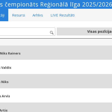
as čempionāts Reģionālā līga 2025/2026 
āji
Resursi
Arhīvs
LIVE Rezultāti
Niks Rainers
 Valdis
 Niks
 Arvis
Artis