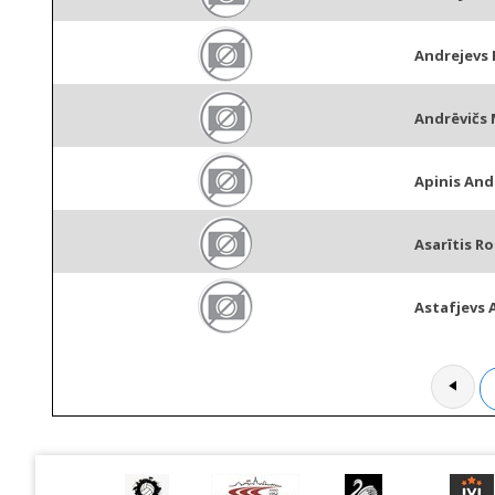
Andrejevs
Andrēvičs 
Apinis And
Asarītis R
Astafjevs 