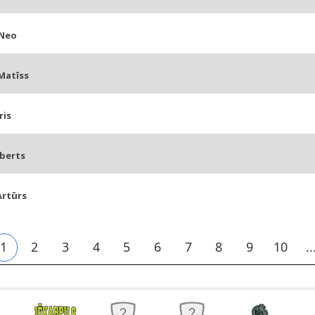
 Neo
Matīss
ris
oberts
Artūrs
1
2
3
4
5
6
7
8
9
10
..