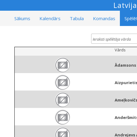
Latvij
Sākums
Kalendārs
Tabula
Komandas
Spēlēt
Vārds
Ādamsons 
Aizpurietis
Ameļkovičs
Anderšmits
Andrejevs 