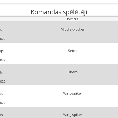
Komandas spēlētāji
Pozīcija
Middle-blocker
gs
2022
Setter
ijs
2022
Libero
ts
2022
Wing-spiker
ds
2022
Wing-spiker
is