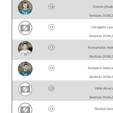
14
Dzenis Jēka
Beidzas 30.06.
15
Vanaģelis Lau
Beidzas 30.06.
17
Formanickis Ale
Beidzas 30.06.
19
Avdejevs Aleks
Beidzas 30.06.
20
Vilde Atvars
Beidzas 30.06.
23
Āboliņš Aivi