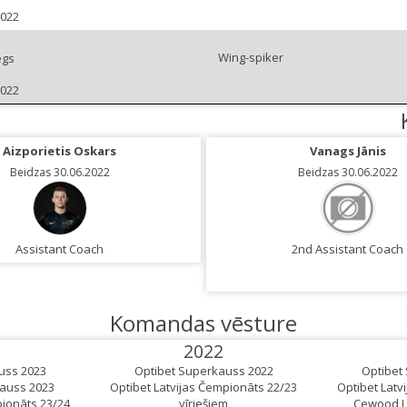
2022
Wing-spiker
egs
2022
Aizporietis Oskars
Vanags Jānis
Beidzas 30.06.2022
Beidzas 30.06.2022
Assistant Coach
2nd Assistant Coach
Komandas vēsture
2022
uss 2023
Optibet Superkauss 2022
Optibet
Kauss 2023
Optibet Latvijas Čempionāts 22/23
Optibet Latv
pionāts 23/24
vīriešiem
Cewood La