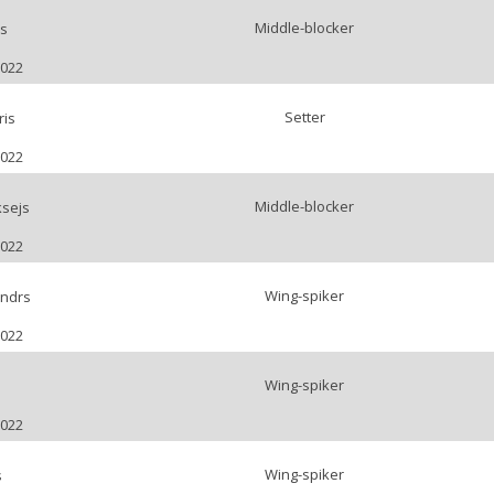
Middle-blocker
bs
2022
Setter
ris
2022
Middle-blocker
ksejs
2022
Wing-spiker
andrs
2022
Wing-spiker
2022
Wing-spiker
s