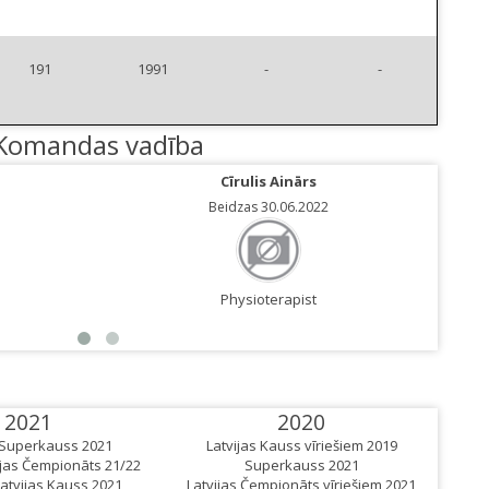
191
1991
-
-
Komandas vadība
Cīrulis Ainārs
Beidzas 30.06.2022
Physioterapist
2021
2020
 Superkauss 2021
Latvijas Kauss vīriešiem 2019
L
ijas Čempionāts 21/22
Superkauss 2021
tvijas Kauss 2021
Latvijas Čempionāts vīriešiem 2021