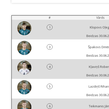
#
Vārds
1
Klopovs Oļe
Beidzas 30.06.
3
Špakovs Dmitr
Beidzas 30.06.
4
Kļaviņš Rober
Beidzas 30.06.
5
Lazdiņš Rihar
Beidzas 30.06.
6
Teikmanis Jān