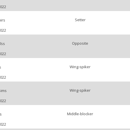
2022
Setter
irs
2022
Opposite
īss
2022
Wing-spiker
s
2022
Wing-spiker
sims
2022
Middle-blocker
s
2022