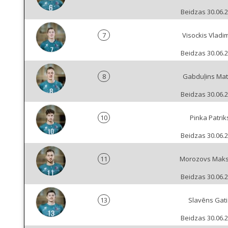
Beidzas 30.06.
7
Visockis Vladim
Beidzas 30.06.
8
Gabduļins Mat
Beidzas 30.06.
10
Pinka Patrik
Beidzas 30.06.
11
Morozovs Mak
Beidzas 30.06.
13
Slavēns Gati
Beidzas 30.06.