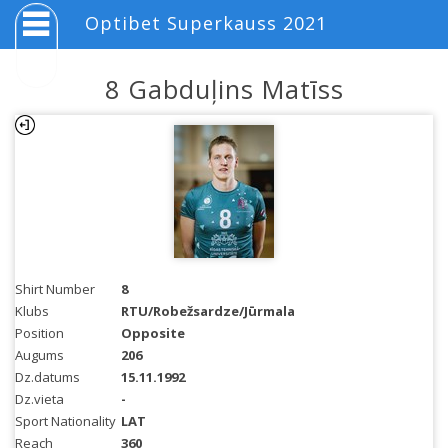
Optibet Superkauss 2021
8 Gabduļins Matīss
Shirt Number
8
Klubs
RTU/Robežsardze/Jūrmala
Position
Opposite
Augums
206
Dz.datums
15.11.1992
Dz.vieta
-
Sport Nationality
LAT
Reach
360