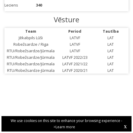
Leciens
340
Vēsture
Team
Period
Tautība
Jēkabpils Lūši
LATVF
LAT
Robežsardze / Riga
LATVF
LAT
RTU/Robežsardze/Jūrmala
LATVF
LAT
RTU/Robežsardze/Jūrmala
LATVF 2022/23
LAT
RTU/Robežsardze/Jūrmala
LATVF 2021/22
LAT
RTU/Robežsardze-Jūrmala
LATVF 2020/21
LAT
We use cookies on this site to enhance your browsing experience -
>Learn more
X
PRIVACY POLICY